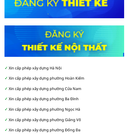
Xin cấp phép xây dựng Hà Nội
Xin cấp phép xây dựng phường Hoàn Kiếm
Xin cấp phép xây dựng phường Cửa Nam
Xin cấp phép xây dựng phường Ba Đình
Xin cấp phép xây dựng phường Ngọc Hà
Xin cấp phép xây dựng phường Giảng Võ
Xin cấp phép xây dựng phường Đống Đa