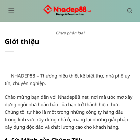
Bỏ
qua
nội
dung
Chưa phân loại
Giới thiệu
NHADEP88 – Thương hiệu thiết kế biệt thự, nhà phố uy
tín, chuyên nghiệp.
Chào mừng bạn đến với Nhadep88.net, nơi mà ước mơ xây
dựng ngôi nhà hoàn hảo của bạn trở thành hiện thực.
Chúng tôi tự hào là một trong những công ty hàng đầu
trong lĩnh vực xây dựng nhà ở, mang lại những giải pháp
xây dựng độc đáo và chất lượng cao cho khách hàng.