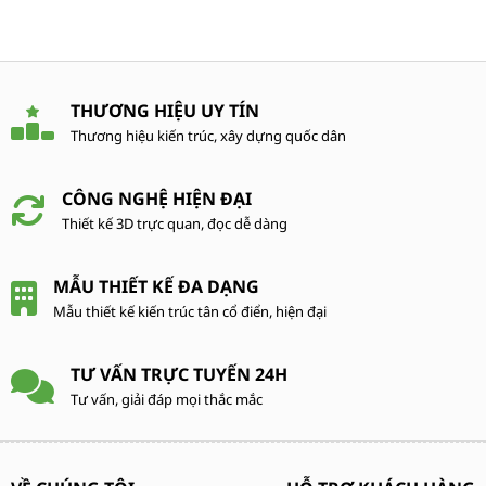
THƯƠNG HIỆU UY TÍN
Thương hiệu kiến trúc, xây dựng quốc dân
CÔNG NGHỆ HIỆN ĐẠI
Thiết kế 3D trực quan, đọc dễ dàng
MẪU THIẾT KẾ ĐA DẠNG
Mẫu thiết kế kiến trúc tân cổ điển, hiện đại
TƯ VẤN TRỰC TUYẾN 24H
Tư vấn, giải đáp mọi thắc mắc