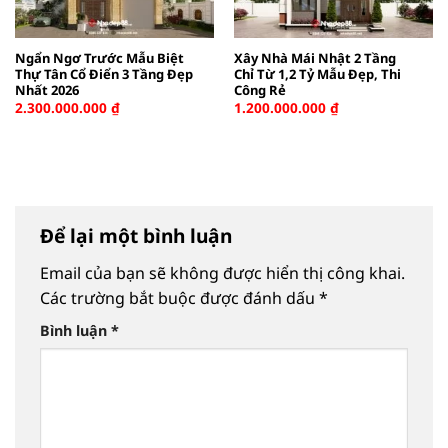
Ngẩn Ngơ Trước Mẫu Biệt
Xây Nhà Mái Nhật 2 Tầng
Thự Tân Cổ Điển 3 Tầng Đẹp
Chỉ Từ 1,2 Tỷ Mẫu Đẹp, Thi
Nhất 2026
Công Rẻ
2.300.000.000
₫
1.200.000.000
₫
Để lại một bình luận
Email của bạn sẽ không được hiển thị công khai.
Các trường bắt buộc được đánh dấu
*
Bình luận
*