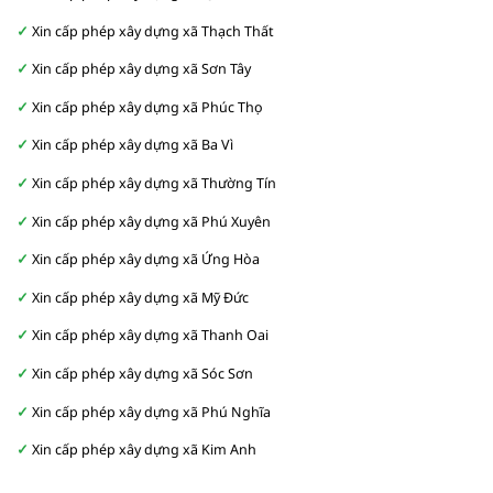
Xin cấp phép xây dựng xã Thạch Thất
Xin cấp phép xây dựng xã Sơn Tây
Xin cấp phép xây dựng xã Phúc Thọ
Xin cấp phép xây dựng xã Ba Vì
Xin cấp phép xây dựng xã Thường Tín
Xin cấp phép xây dựng xã Phú Xuyên
Xin cấp phép xây dựng xã Ứng Hòa
Xin cấp phép xây dựng xã Mỹ Đức
Xin cấp phép xây dựng xã Thanh Oai
Xin cấp phép xây dựng xã Sóc Sơn
Xin cấp phép xây dựng xã Phú Nghĩa
Xin cấp phép xây dựng xã Kim Anh