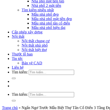
Nhà phố mặt tiền 6m
Nhà phố 2 mặt tiền
Tìm kiếm nhiều nhất
Mẫu nhà phố đẹp
Mẫu nhà phố mặt tiền đẹp
Mẫu nhà phố tân cổ điển
Mẫu nhà phố hiện đại
Cấp phép xây dựng
Nội thất
Nội thất chung cư
Nội thất nhà phố
Nội thất biệt thự
Thước lỗ ban
Tin tức
Bản vẽ CAD
Liên hệ
Tìm kiếm:
Tìm kiếm:
Trang chủ
»
Ngẩn Ngơ Trước Mẫu Biệt Thự Tân Cổ Điển 3 Tầng Đ