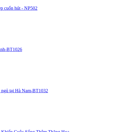
ẹp cuốn hút - NP502
 linh-BT1026
ng ngủ tại Hà Nam-BT1032
i Khiến Cuộc Sống Thêm Thăng Hoa