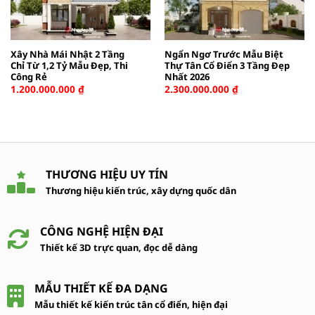
Xây Nhà Mái Nhật 2 Tầng
Ngẩn Ngơ Trước Mẫu Biệt
Chỉ Từ 1,2 Tỷ Mẫu Đẹp, Thi
Thự Tân Cổ Điển 3 Tầng Đẹp
Công Rẻ
Nhất 2026
1.200.000.000
₫
2.300.000.000
₫
THƯƠNG HIỆU UY TÍN
Thương hiệu kiến trúc, xây dựng quốc dân
CÔNG NGHỆ HIỆN ĐẠI
Thiết kế 3D trực quan, đọc dễ dàng
MẪU THIẾT KẾ ĐA DẠNG
Mẫu thiết kế kiến trúc tân cổ điển, hiện đại