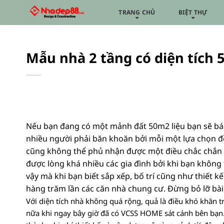
Bỏ
TRANG CHỦ
BIỆT THỰ
qua
nội
dung
Mẫu nhà 2 tầng có diện tích
Nếu bạn đang có một mảnh đất 50m2 liệu bạn sẽ bá
nhiều người phải băn khoăn bởi mỗi một lựa chọn đề
cũng không thể phủ nhận được một điều chắc chắn rằ
được lòng khá nhiều các gia đình bởi khi bạn không 
vậy mà khi bạn biết sắp xếp, bố trí cũng như thiết k
hàng trăm lần các căn nhà chung cư. Đừng bỏ lỡ bà
Với diện tích nhà không quá rộng, quả là điều khó khăn t
nữa khi ngay bây giờ đã có VCSS HOME sát cánh bên b