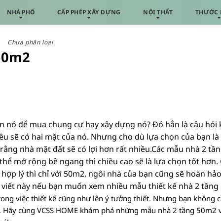
NHÀ PHỐ
CẤP PHÉP XÂY DỰNG
NỘI THẤT
THƯỚC 
Chưa phân loại
 50m2
n nó để mua chung cư hay xây dựng nó? Đó hẳn là câu hỏi 
u sẽ có hai mặt của nó. Nhưng cho dù lựa chọn của bạn là 
ng nhà mặt đất sẽ có lợi hơn rất nhiều.
Các mẫu nhà 2 tầ
thể mở rộng bề ngang thì chiều cao sẽ là lựa chọn tốt hơn. 
ế hợp lý thì chỉ với 50m2, ngôi nhà của bạn cũng sẽ hoàn hả
i viết này nếu bạn muốn xem nhiều mẫu thiết kế nhà 2 tầng
rong việc thiết kế cũng như lên ý tưởng thiết. Nhưng bạn không c
ạn. Hãy cùng VCSS HOME khám phá những mẫu nhà 2 tầng 50m2 v