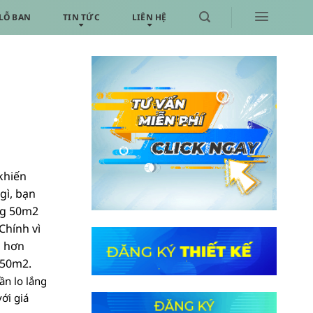
LỖ BAN
TIN TỨC
LIÊN HỆ
khiến
gì, bạn
ng 50m2
Chính vì
o hơn
 50m2.
ần lo lắng
ới giá