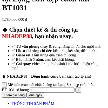
BT1031
1.780.000.000
₫
🔥 Chọn thiết kế & thi công tại
NHADEP88
, bạn nhận ngay:
✅
Tư vấn phong thủy & công năng
tối ưu cho ngôi nhà.
✅
Hồ sơ thi công chi tiết
: kiến trúc, kết cấu, điện nước.
✅
Giám sát 3 lần
trong quá trình thi công.
✅
Bảo hành 5 năm
, cam kết chất lượng.
✅
Gói quay video
lưu giữ khoảnh khắc hoàn thiện công
trình.
🔥 NHADEP88 – Đồng hành cùng bạn kiến tạo tổ ấm!
Mê mẩn mẫu mái nhật 2 tầng tại Lạng Sơn đẹp cuốn hút-
BT1031 số lượng
Thêm giỏ hàng
Mua ngay
THÔNG TIN SẢN PHẨM