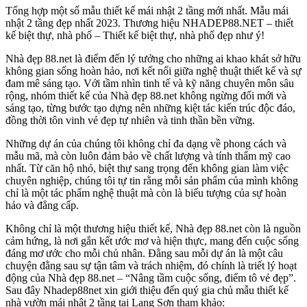
Tổng hợp một số mẫu thiết kế mái nhật 2 tầng mới nhất. Mẫu mái
nhật 2 tầng đẹp nhất 2023. Thương hiệu NHADEP88.NET – thiết
kế biệt thự, nhà phố – Thiết kế biệt thự, nhà phố đẹp như ý!
Nhà đẹp 88.net là điểm đến lý tưởng cho những ai khao khát sở hữu
không gian sống hoàn hảo, nơi kết nối giữa nghệ thuật thiết kế và sự
đam mê sáng tạo. Với tầm nhìn tinh tế và kỹ năng chuyên môn sâu
rộng, nhóm thiết kế của Nhà đẹp 88.net không ngừng đổi mới và
sáng tạo, từng bước tạo dựng nên những kiệt tác kiến trúc độc đáo,
đồng thời tôn vinh vẻ đẹp tự nhiên và tinh thần bền vững.
Những dự án của chúng tôi không chỉ đa dạng về phong cách và
mẫu mã, mà còn luôn đảm bảo về chất lượng và tính thẩm mỹ cao
nhất. Từ căn hộ nhỏ, biệt thự sang trọng đến không gian làm việc
chuyên nghiệp, chúng tôi tự tin rằng mỗi sản phẩm của mình không
chỉ là một tác phẩm nghệ thuật mà còn là biểu tượng của sự hoàn
hảo và đẳng cấp.
Không chỉ là một thương hiệu thiết kế, Nhà đẹp 88.net còn là nguồn
cảm hứng, là nơi gắn kết ước mơ và hiện thực, mang đến cuộc sống
đáng mơ ước cho mỗi chủ nhân. Đằng sau mỗi dự án là một câu
chuyện đằng sau sự tận tâm và trách nhiệm, đó chính là triết lý hoạt
động của Nhà đẹp 88.net – “Nâng tầm cuộc sống, điểm tô vẻ đẹp”.
Sau đây Nhadep88net xin giới thiệu đến quý gia chủ mẫu thiết kế
nhà vườn mái nhật 2 tầng tại Lạng Sơn tham khảo: