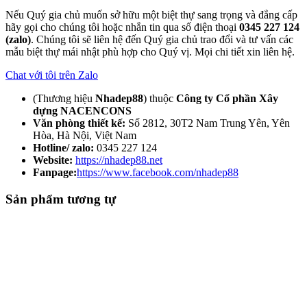
Nếu Quý gia chủ muốn sở hữu một biệt thự sang trọng và đẳng cấp
hãy gọi cho chúng tôi hoặc nhắn tin qua số điện thoại
0345 227 124
(zalo)
. Chúng tôi sẽ liên hệ đến Quý gia chủ trao đổi và tư vấn các
mẫu biệt thự mái nhật phù hợp cho Quý vị. Mọi chi tiết xin liên hệ.
Chat với tôi trên Zalo
(Thương hiệu
Nhadep88
) thuộc
Công ty Cổ phần Xây
dựng NACENCONS
Văn phòng thiết kế:
Số 2812, 30T2 Nam Trung Yên, Yên
Hòa, Hà Nội, Việt Nam
Hotline/ zalo:
0345 227 124
Website:
https://nhadep88.net
Fanpage:
https://www.facebook.com/nhadep88
Sản phẩm tương tự