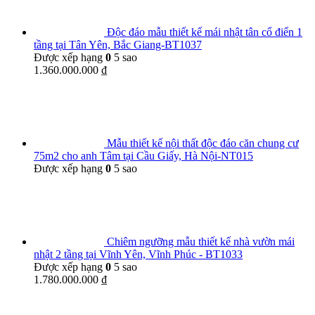
Độc đáo mẫu thiết kế mái nhật tân cổ điển 1
tầng tại Tân Yên, Bắc Giang-BT1037
Được xếp hạng
0
5 sao
1.360.000.000
₫
Mẫu thiết kế nội thất độc đáo căn chung cư
75m2 cho anh Tâm tại Cầu Giấy, Hà Nội-NT015
Được xếp hạng
0
5 sao
Chiêm ngưỡng mẫu thiết kế nhà vườn mái
nhật 2 tầng tại Vĩnh Yên, Vĩnh Phúc - BT1033
Được xếp hạng
0
5 sao
1.780.000.000
₫