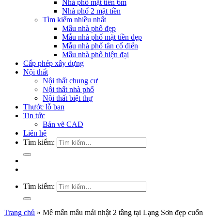
Nhà phố mặt tiền 6m
Nhà phố 2 mặt tiền
Tìm kiếm nhiều nhất
Mẫu nhà phố đẹp
Mẫu nhà phố mặt tiền đẹp
Mẫu nhà phố tân cổ điển
Mẫu nhà phố hiện đại
Cấp phép xây dựng
Nội thất
Nội thất chung cư
Nội thất nhà phố
Nội thất biệt thự
Thước lỗ ban
Tin tức
Bản vẽ CAD
Liên hệ
Tìm kiếm:
Tìm kiếm:
Trang chủ
»
Mê mẩn mẫu mái nhật 2 tầng tại Lạng Sơn đẹp cuốn