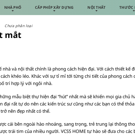
NHÀ PHỐ
CẤP PHÉP XÂY DỰNG
NỘI THẤT
THƯỚC 
Chưa phân loại
út mắt
nhà và nội thất chính là phong cách hiện đại. Với cách thiết kế đ
ách khéo léo. Khác với sự tỉ mỉ tới từng chi tiết của phong cách c
 trí hợp lý với ngôi nhà.
ững mẫu biệt thự hiện đại “hút” nhất mà sẽ khiến mọi gia chủ h
n đại rất tự do nên các kiến trúc sư cũng như các bạn có thể thỏa
 trở nên đẹp nhất có thể.
ược cái bên ngoài hào nhoáng, sang trọng, trẻ trung lại thông tho
 được trái tim của nhiều người. VCSS HOME tự hào sẽ đưa cho các