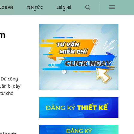
LỖ BAN
TIN TỨC
LIÊN HỆ
ồm
. Dù công
huẩn bị đầy
 từ chối