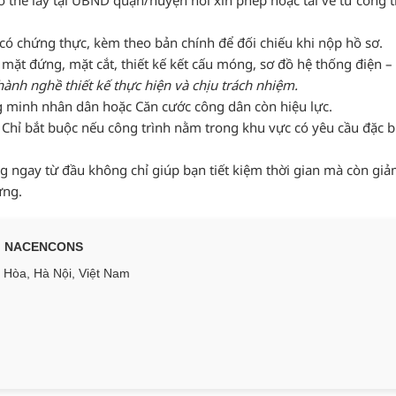
 thể lấy tại UBND quận/huyện nơi xin phép hoặc tải về từ cổng t
có chứng thực, kèm theo bản chính để đối chiếu khi nộp hồ sơ.
ặt đứng, mặt cắt, thiết kế kết cấu móng, sơ đồ hệ thống điện – 
hành nghề thiết kế thực hiện và chịu trách nhiệm.
minh nhân dân hoặc Căn cước công dân còn hiệu lực.
Chỉ bắt buộc nếu công trình nằm trong khu vực có yêu cầu đặc bi
g ngay từ đầu không chỉ giúp bạn tiết kiệm thời gian mà còn giảm
ựng.
ng NACENCONS
Hòa, Hà Nội, Việt Nam