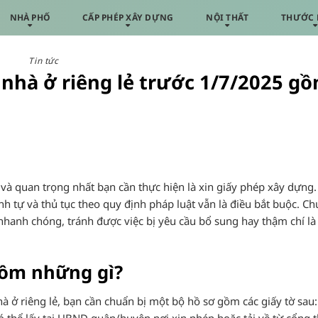
NHÀ PHỐ
CẤP PHÉP XÂY DỰNG
NỘI THẤT
THƯỚC 
Tin tức
 nhà ở riêng lẻ trước 1/7/2025 g
và quan trọng nhất bạn cần thực hiện là xin giấy phép xây dựng
rình tự và thủ tục theo quy định pháp luật vẫn là điều bắt buộc. C
 nhanh chóng, tránh được việc bị yêu cầu bổ sung hay thậm chí là
gồm những gì?
 ở riêng lẻ, bạn cần chuẩn bị một bộ hồ sơ gồm các giấy tờ sau: