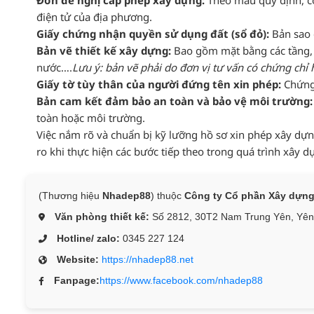
Đơn đề nghị cấp phép xây dựng:
Theo mẫu quy định, có
điện tử của địa phương.
Giấy chứng nhận quyền sử dụng đất (sổ đỏ):
Bản sao 
Bản vẽ thiết kế xây dựng:
Bao gồm mặt bằng các tầng, m
nước….
Lưu ý: bản vẽ phải do đơn vị tư vấn có chứng chỉ 
Giấy tờ tùy thân của người đứng tên xin phép:
Chứng 
Bản cam kết đảm bảo an toàn và bảo vệ môi trường:
toàn hoặc môi trường.
Việc nắm rõ và chuẩn bị kỹ lưỡng hồ sơ xin phép xây dựn
ro khi thực hiện các bước tiếp theo trong quá trình xây d
(Thương hiệu
Nhadep88
) thuộc
Công ty Cổ phần Xây dự
Văn phòng thiết kế:
Số 2812, 30T2 Nam Trung Yên, Yên 
Hotline/ zalo:
0345 227 124
Website:
https://nhadep88.net
Fanpage:
https://www.facebook.com/nhadep88