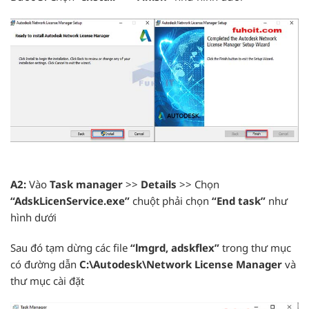
A2:
Vào
Task manager
>>
Details
>> Chọn
“AdskLicenService.exe”
chuột phải chọn
“End task”
như
hình dưới
Sau đó tạm dừng các file
“lmgrd, adskflex”
trong thư mục
có đường dẫn
C:\Autodesk\Network License Manager
và
thư mục cài đặt