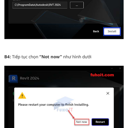
B4:
Tiếp tục chọn
“Not now
”
như hình dưới