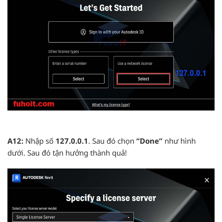
A12:
Nhập số
127.0.0.1
. Sau đó chọn
“Done”
như hình
dưới. Sau đó tận hưởng thành quả!