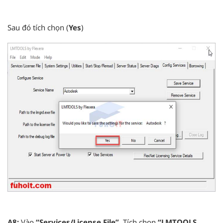
Sau đó tích chọn (
Yes
)
A8:
Vào
“Services/License File”
. Tích chọn
“LMTOOLS