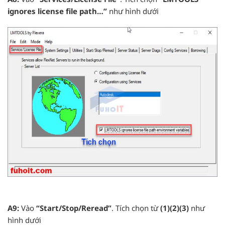
ignores license file path…”
như hình dưới
A9:
Vào
“Start/Stop/Reread”
. Tích chọn từ
(1)(2)(3)
như
hình dưới