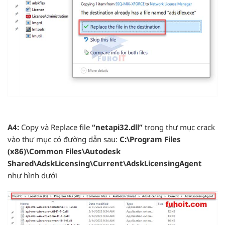
A4:
Copy và Replace file
“netapi32.dll”
trong thư mục crack
vào thư mục có đường dẫn sau:
C:\Program Files
(x86)\Common Files\Autodesk
Shared\AdskLicensing\Current\AdskLicensingAgent
như hình dưới