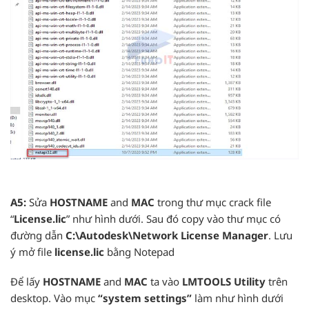
A5:
Sửa
HOSTNAME
and
MAC
trong thư mục crack file
“
License.lic
” như hình dưới. Sau đó copy vào thư mục có
đường dẫn
C:\Autodesk\Network License Manager
. Lưu
ý mở file
license.lic
bằng Notepad
Để lấy
HOSTNAME
and
MAC
ta vào
LMTOOLS Utility
trên
desktop. Vào mục
“system settings”
làm như hình dưới