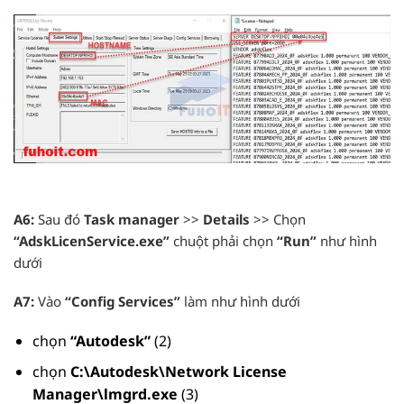
A6:
Sau đó
Task manager
>>
Details
>> Chọn
“AdskLicenService.exe”
chuột phải chọn
“Run”
như hình
dưới
A7:
Vào
“Config Services”
làm như hình dưới
chọn
“Autodesk”
(2)
chọn
C:\Autodesk\Network License
Manager\lmgrd.exe
(3)