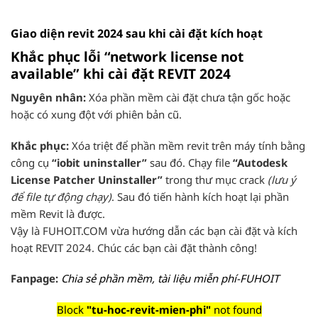
Giao diện revit 2024 sau khi cài đặt kích hoạt
Khắc phục lỗi “network license not
available” khi cài đặt REVIT 2024
Nguyên nhân:
Xóa phần mềm cài đặt chưa tận gốc hoặc
hoặc có xung đột với phiên bản cũ.
Khắc phục:
Xóa triệt để phần mềm revit trên máy tính bằng
công cụ
“iobit uninstaller”
sau đó. Chạy file
“Autodesk
License Patcher Uninstaller”
trong thư mục crack
(lưu ý
để file tự động chạy)
. Sau đó tiến hành kích hoạt lại phần
mềm Revit là được.
Vậy là FUHOIT.COM vừa hướng dẫn các bạn cài đặt và kích
hoạt REVIT 2024. Chúc các bạn cài đặt thành công!
Fanpage:
Chia sẻ phần mềm, tài liệu miễn phí-FUHOIT
Block
"tu-hoc-revit-mien-phi"
not found