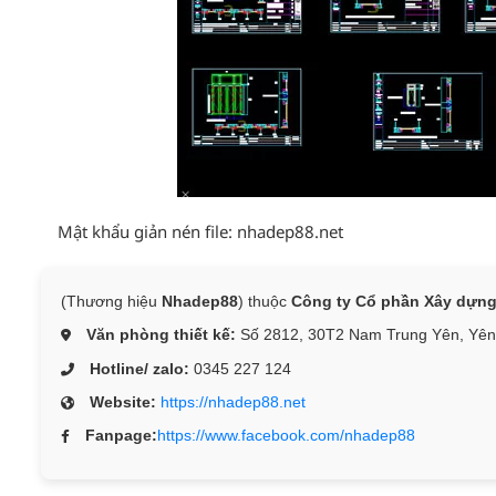
Mật khẩu giản nén file: nhadep88.net
(Thương hiệu
Nhadep88
) thuộc
Công ty Cổ phần Xây dự
Văn phòng thiết kế:
Số 2812, 30T2 Nam Trung Yên, Yên 
Hotline/ zalo:
0345 227 124
Website:
https://nhadep88.net
Fanpage:
https://www.facebook.com/nhadep88