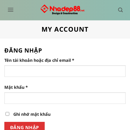
Bỏ
qua
nội
dung
MY ACCOUNT
ĐĂNG NHẬP
Bắt
Tên tài khoản hoặc địa chỉ email
*
buộc
Bắt
Mật khẩu
*
buộc
Ghi nhớ mật khẩu
ĐĂNG NHẬP